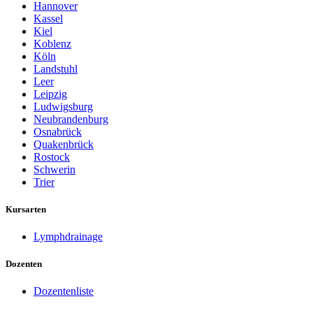
Hannover
Kassel
Kiel
Koblenz
Köln
Landstuhl
Leer
Leipzig
Ludwigsburg
Neubrandenburg
Osnabrück
Quakenbrück
Rostock
Schwerin
Trier
Kursarten
Lymphdrainage
Dozenten
Dozentenliste