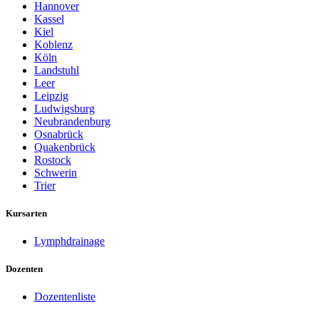
Hannover
Kassel
Kiel
Koblenz
Köln
Landstuhl
Leer
Leipzig
Ludwigsburg
Neubrandenburg
Osnabrück
Quakenbrück
Rostock
Schwerin
Trier
Kursarten
Lymphdrainage
Dozenten
Dozentenliste