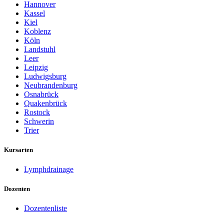
Hannover
Kassel
Kiel
Koblenz
Köln
Landstuhl
Leer
Leipzig
Ludwigsburg
Neubrandenburg
Osnabrück
Quakenbrück
Rostock
Schwerin
Trier
Kursarten
Lymphdrainage
Dozenten
Dozentenliste