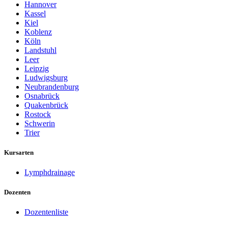
Hannover
Kassel
Kiel
Koblenz
Köln
Landstuhl
Leer
Leipzig
Ludwigsburg
Neubrandenburg
Osnabrück
Quakenbrück
Rostock
Schwerin
Trier
Kursarten
Lymphdrainage
Dozenten
Dozentenliste