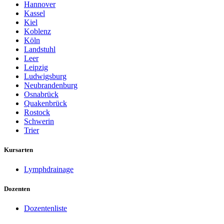
Hannover
Kassel
Kiel
Koblenz
Köln
Landstuhl
Leer
Leipzig
Ludwigsburg
Neubrandenburg
Osnabrück
Quakenbrück
Rostock
Schwerin
Trier
Kursarten
Lymphdrainage
Dozenten
Dozentenliste