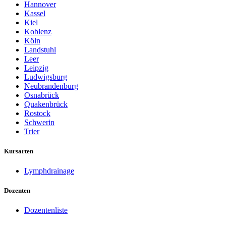
Hannover
Kassel
Kiel
Koblenz
Köln
Landstuhl
Leer
Leipzig
Ludwigsburg
Neubrandenburg
Osnabrück
Quakenbrück
Rostock
Schwerin
Trier
Kursarten
Lymphdrainage
Dozenten
Dozentenliste